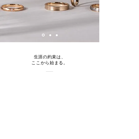
生涯の約束は、
ここから始まる。
Embark on a 50-year legacy of crafting wedding
bands, blending traditional and modern techniques
with our Fujimori Kajita craftsmen in Japan.
Discover custom-made bands meticulously
handcrafted with passion and precision, creating
cherished keepsakes.
Start your journey with us today.