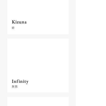
Kizuna
絆
Infinity
無限