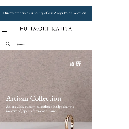
Discover the timeless beauty of our Akoya Pearl Collection.
﹁ 匠 ﹂​
​結婚指輪
Artisan Collection
An exquisite custom collection highlighting the
mastery of Japan's foremost artisans.